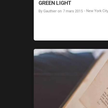
GREEN LIGHT
-
New York Cit
By
Gauthier
on
7 mars 2015