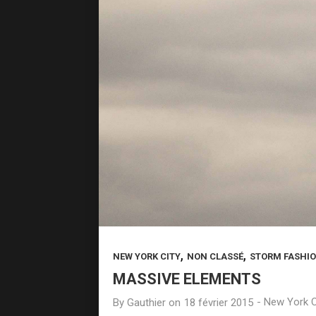
,
,
NEW YORK CITY
NON CLASSÉ
STORM FASHI
MASSIVE ELEMENTS
-
New York C
By
Gauthier
on
18 février 2015