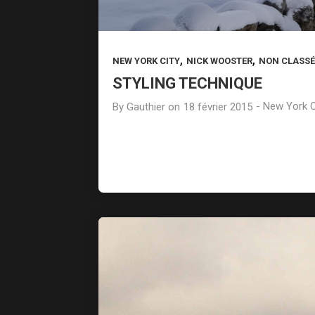
,
,
NEW YORK CITY
NICK WOOSTER
NON CLASSÉ
STYLING TECHNIQUE
-
New York C
By
Gauthier
on
18 février 2015