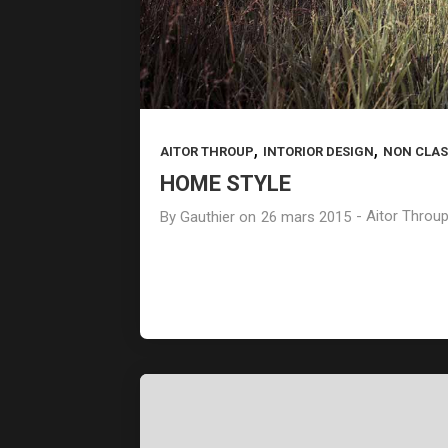
STYLING TECHNIQUE
2015
,
,
AITOR THROUP
INTORIOR DESIGN
NON CLAS
HOME STYLE
-
Aitor Throu
By
Gauthier
on
26 mars 2015