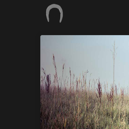
17
BONJOUR TOUT
SEPTEMBRE
LE MONDE !
2018
11
PEACEFUL NATURE
MARS
2015
18
FÉVRIER