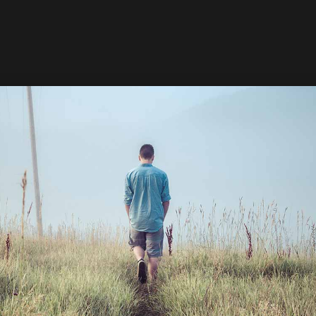
26
20
HOME STYLE
MARS
MARS
2015
2015
7
28
GREEN LIGHT
MARS
FÉVRIER
2015
2015
18
18
FÉVRIER
FÉVRIER