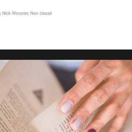
y
,
Nick Wooster
,
Non classé