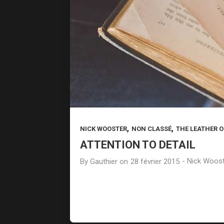
,
,
NICK WOOSTER
NON CLASSÉ
THE LEATHER O
ATTENTION TO DETAIL
-
Nick Woost
By
Gauthier
on
28 février 2015