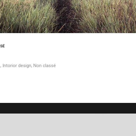
ART OF BEAUTY
2015
2015
SÉ
p
,
Intorior design
,
Non classé