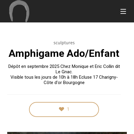
sculptures
17
26
20
Amphigame Ado/Enfant
SEPTEMBRE
MARS
MARS
2018
2015
2015
BONJOUR
HOME
BUILD
Dépôt en septembre 2025 Chez Monique et Eric Collin dit
TOUT LE
STYLE
THE
Le Gnac.
MONDE !
FUTURE
Visible tous les jours de 10h à 18h Ecluse 17 Charigny-
11
7
28
Côte d'or Bourgogne
MARS
MARS
FÉVRIER
2015
2015
2015
PEACEFUL
GREEN
ATTENTION
NATURE
LIGHT
TO DETAIL
1
18
18
18
FÉVRIER
FÉVRIER
FÉVRIER
2015
2015
2015