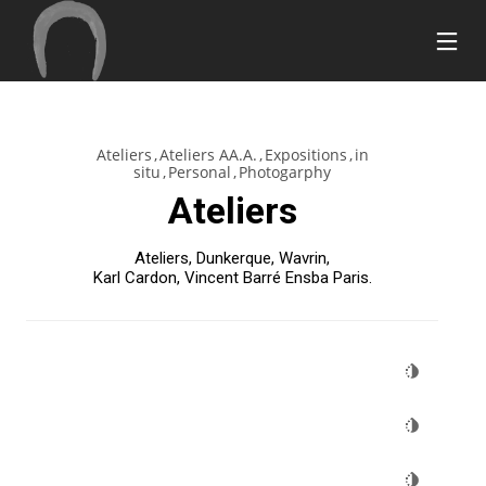
Ateliers
Ateliers AA.A.
Expositions
in
17
26
20
situ
Personal
Photogarphy
SEPTEMBRE
MARS
MARS
Ateliers
2018
2015
2015
BONJOUR
HOME
BUILD
TOUT LE
STYLE
THE
Ateliers, Dunkerque, Wavrin,
MONDE !
FUTURE
Karl Cardon, Vincent Barré Ensba Paris.
11
7
28
MARS
MARS
FÉVRIER
2015
2015
2015
PEACEFUL
GREEN
ATTENTION
NATURE
LIGHT
TO DETAIL
18
18
18
FÉVRIER
FÉVRIER
FÉVRIER
2015
2015
2015