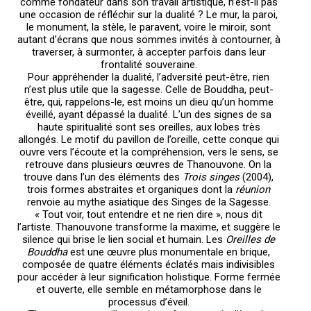
comme fondateur dans son travail artistique, n’est-il pas
une occasion de réfléchir sur la dualité ? Le mur, la paroi,
le monument, la stèle, le paravent, voire le miroir, sont
autant d’écrans que nous sommes invités à contourner, à
traverser, à surmonter, à accepter parfois dans leur
frontalité souveraine.
Pour appréhender la dualité, l’adversité peut-être, rien
n’est plus utile que la sagesse. Celle de Bouddha, peut-
être, qui, rappelons-le, est moins un dieu qu’un homme
éveillé, ayant dépassé la dualité. L’un des signes de sa
haute spiritualité sont ses oreilles, aux lobes très
allongés. Le motif du pavillon de l’oreille, cette conque qui
ouvre vers l’écoute et la compréhension, vers le sens, se
retrouve dans plusieurs œuvres de Thanouvone. On la
trouve dans l’un des éléments des
Trois singes
(2004),
trois formes abstraites et organiques dont la
réunion
renvoie au mythe asiatique des Singes de la Sagesse.
« Tout voir, tout entendre et ne rien dire », nous dit
l’artiste. Thanouvone transforme la maxime, et suggère le
silence qui brise le lien social et humain. Les
Oreilles de
Bouddha
est une œuvre plus monumentale en brique,
composée de quatre éléments éclatés mais indivisibles
pour accéder à leur signification holistique. Forme fermée
et ouverte, elle semble en métamorphose dans le
processus d’éveil.