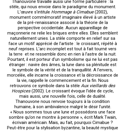
Thanouvone travaille aussi une forme particulière : la
stèle, qui nous envoie dans le paradigme du monument.
L’œuvre s’intitule
Hommage à Cimabue
(2002),
monument commémoratif imaginaire élevé à un artiste
de la pré-renaissance associé à la théorie de la
perspective occidentale. Aucun appareillage de
maçonnerie ne relie les briques entre elles. Elles semblent
naturellement unies. La stèle comporte en relief sur sa
face un motif apprécié de l’artiste : le croissant, répété à
neuf reprises. L’arc incomplet est tout à fait tourné vers
la terre et ne ressemble donc en rien à l’astre de la nuit.
Pourtant, il est porteur d’un symbolisme qui ne lui est pas
étranger : navire des âmes, la lune dans sa plénitude est
le symbole de la vérité et de la tranquillité. A l’envers,
morcelée, elle incarne la croissance et la décroissance de
la vie, rappelle le commencement et la fin. Nous
retrouvons ce symbole dans la stèle
Aux vieillards des
Hospices
(2002). Le croissant évoque l’idée de cycle,
mais aussi, une nouvelle fois, celle de dualité.
Thanouvone nous renvoie toujours à la condition
humaine, à son ambivalence malgré le désir l’unité.
« Nous sommes tous une lune et possédons une face
sombre qu’on ne montre à personne », écrit Mark Twain,
écrivain américain. Mais, au fait, pourquoi Cimabue ?
Peut-être pour la stylisation byzantine, la beauté mystique