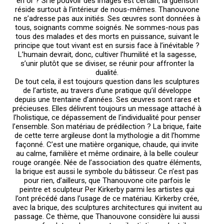
en or ? Si le pouvoir des images est certain, la guérison
réside surtout à l’intérieur de nous-mêmes. Thanouvone
ne s’adresse pas aux initiés. Ses œuvres sont données à
tous, soignants comme soignés. Ne sommes-nous pas
tous des malades et des morts en puissance, suivant le
principe que tout vivant est en sursis face à l’inévitable ?
L’humain devrait, donc, cultiver l’humilité et la sagesse,
s’unir plutôt que se diviser, se réunir pour affronter la
dualité.
De tout cela, il est toujours question dans les sculptures
de l’artiste, au travers d’une pratique qu’il développe
depuis une trentaine d’années. Ses œuvres sont rares et
précieuses. Elles délivrent toujours un message attaché à
l’holistique, ce dépassement de l’individualité pour penser
l’ensemble. Son matériau de prédilection ? La brique, faite
de cette terre argileuse dont la mythologie a dit l’homme
façonné. C’est une matière organique, chaude, qui invite
au calme, familière et même ordinaire, à la belle couleur
rouge orangée. Née de l’association des quatre éléments,
la brique est aussi le symbole du bâtisseur. Ce n’est pas
pour rien, d’ailleurs, que Thanouvone cite parfois le
peintre et sculpteur Per Kirkerby parmi les artistes qui
l’ont précédé dans l’usage de ce matériau. Kirkerby crée,
avec la brique, des sculptures architectures qui invitent au
passage. Ce thème, que Thanouvone considère lui aussi