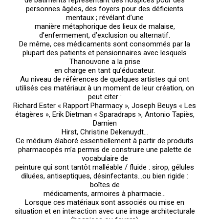
de bâtiments représentant des hospices pour des
personnes âgées, des foyers pour des déficients
mentaux ; révélant d’une
manière métaphorique des lieux de malaise,
d’enfermement, d’exclusion ou alternatif.
De même, ces médicaments sont consommés par la
plupart des patients et pensionnaires avec lesquels
Thanouvone a la prise
en charge en tant qu’éducateur.
Au niveau de références de quelques artistes qui ont
utilisés ces matériaux à un moment de leur création, on
peut citer :
Richard Ester « Rapport Pharmacy », Joseph Beuys « Les
étagères », Erik Dietman « Sparadraps », Antonio Tapiès,
Damien
Hirst, Christine Dekenuydt…
Ce médium élaboré essentiellement à partir de produits
pharmacopés m’a permis de construire une palette de
vocabulaire de
peinture qui sont tantôt malléable / fluide : sirop, gélules
diluées, antiseptiques, désinfectants…ou bien rigide :
boîtes de
médicaments, armoires à pharmacie…
Lorsque ces matériaux sont associés ou mise en
situation et en interaction avec une image architecturale