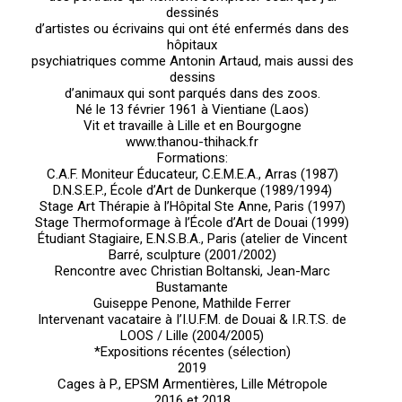
dessinés
d’artistes ou écrivains qui ont été enfermés dans des
hôpitaux
psychiatriques comme Antonin Artaud, mais aussi des
dessins
d’animaux qui sont parqués dans des zoos.
Né le 13 février 1961 à Vientiane (Laos)
Vit et travaille à Lille et en Bourgogne
www.thanou-thihack.fr
Formations:
C.A.F. Moniteur Éducateur, C.E.M.E.A., Arras (1987)
D.N.S.E.P., École d’Art de Dunkerque (1989/1994)
Stage Art Thérapie à l’Hôpital Ste Anne, Paris (1997)
Stage Thermoformage à l’École d’Art de Douai (1999)
Étudiant Stagiaire, E.N.S.B.A., Paris (atelier de Vincent
Barré, sculpture (2001/2002)
Rencontre avec Christian Boltanski, Jean-Marc
Bustamante
Guiseppe Penone, Mathilde Ferrer
Intervenant vacataire à I’I.U.F.M. de Douai & I.R.T.S. de
LOOS / Lille (2004/2005)
*Expositions récentes (sélection)
2019
Cages à P., EPSM Armentières, Lille Métropole
2016 et 2018