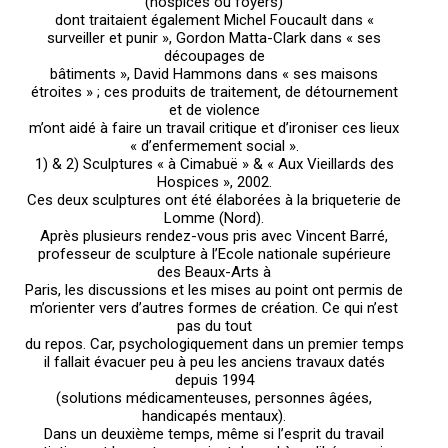
(hospices ou foyers)
dont traitaient également Michel Foucault dans «
surveiller et punir », Gordon Matta-Clark dans « ses
découpages de
bâtiments », David Hammons dans « ses maisons
étroites » ; ces produits de traitement, de détournement
et de violence
m’ont aidé à faire un travail critique et d’ironiser ces lieux
« d’enfermement social ».
1) & 2) Sculptures « à Cimabuë » & « Aux Vieillards des
Hospices », 2002.
Ces deux sculptures ont été élaborées à la briqueterie de
Lomme (Nord).
Après plusieurs rendez-vous pris avec Vincent Barré,
professeur de sculpture à l’Ecole nationale supérieure
des Beaux-Arts à
Paris, les discussions et les mises au point ont permis de
m’orienter vers d’autres formes de création. Ce qui n’est
pas du tout
du repos. Car, psychologiquement dans un premier temps
il fallait évacuer peu à peu les anciens travaux datés
depuis 1994
(solutions médicamenteuses, personnes âgées,
handicapés mentaux).
Dans un deuxième temps, même si l’esprit du travail