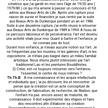
créatrice que j’ai gardé en moi vers l’âge de 19/20 ans (
1979/80 ) ce qui m’a amené à passer un concours et fût
admis aux Beaux-Arts de Lille. Après une rupture pour
raison de survie et financière je suis rentré par la suite
aux Beaux-Arts de Dunkerque pendant un an en 1986.
Suite à une deuxième rupture, j’ai enfin réussi à retourner
aux Beaux-Arts de Dunkerque de 1989 à 1994. A l’issu de
ce parcours laborieux et de persévérance, l’art est devenu
une activité vitale pour moi. Quant à Sartre et l’enfance, je
ne connais pas du tout.
Durant mon enfance, je n’avais aucune notion sur l’art. Je
ne fréquentais pas les musées, ni les galeries d’art, ni les
expositions. Je n’étais pas baigné dans un milieu familial
artistique. Nous étions plutôt intéressés par l’art
traditionnel Lao et les peintures Bouddhistes.
2) Créer, est-ce toujours retourner vers l’enfance,
l’essentiel, le centre de nous mêmes ?
Th.Th.B
. : A ma connaissance et les acquis intellectuels
et individuels que j ‘ai pu découvrir, lire et rencontrer. Je
pense que la création est un acte conceptuel de
construction, de fabrication, de recherche, de filiation, que
l’enfant n’a pas encore assez de maturité, de
connaissance. Il doit expérimenter des étapes et faire
des rencontres afin d’élaborer sa création.