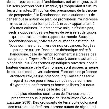
de ses œuvres, rares. L’architecture, cet art majeur, avait
un sens profond pour Cimabue, qui fréquentait d’ailleurs
les alchimistes. S’il fut l’un des précurseurs de la théorie
de perspective à la Renaissance, nous aurions tort de
penser que la notion de plan, de profondeur, n’a intéressé
ni les artistes qui l’ont précédé, ni ceux appartenant à
d’autres cultures. La perspective unique n’existe pas,
seuls s’opposent des systèmes de pensée et de vision
qui construisent notre rapport au monde. Souvent,
reconnaissons-le, notre vision du monde est étriquée.
Nous sommes prisonniers de nos croyances, forgées
par notre culture. Dans cette thématique chère à
Thanouvone, celle de l’emprisonnement, il a dressé des
sculptures «
Cages à P.
» 2018, acier), comme autant de
pièges visuels. Ces formes cylindriques ouvertes, dont la
hauteur dépasse celle d’un homme, sont posées à même
le sol ou dressées verticalement. Elles ont une présence
architecturale, et une profondeur qui laisse passer le
regard. Est-ce pour mieux voir que nous sommes
d’hypothétiques femmes et hommes libres ? A nous
seuls de le décider.
Les plus récentes sculptures de Thanouvone se
présentent sous le principe de l’installation (
Double
passage
, 2010). Des croissants de terre cuite colonisent
des murs et des fenêtres, comme autant de signes qui