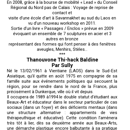
En 2008, grâce à la bourse de mobilité « Lead » du Conseil
Régional du Nord pas de Calais : Voyage de reprise de
contact et
visite d’une école d’art à Savannakhet au sud du Laos en
vu d’un nouveau workshop en 2011.
Sortie d’un livre « Passages / Enclos » prévue en 2009
évoquant un ensemble de 7 sculptures en acier et 3
autres en bronze
représentant des formes qui font penser à des fenêtres
aveugles, Menhirs, Stèles…
***
Thanouvone Thi-hack Baldine
Par Sully
Né le 13/02/1961 à Vientiane (LAOS) dans le Sud-Est
Asiatique, qu’il quitte en août 1975 en compagnie de sa
famille suite aux événements politiques qui secouent la
région, pour se rendre dans le nord de la France, plus
précisément à Dunkerque, ville où il vit depuis.
Il occupera de 1989 à1994 le double statut d’étudiant aux
Beaux-Art et éducateur dans le secteur particulier de cas
sociaux (dans un foyer) et des déficients mentaux (dans
une structure
alternative
: appartements de vies
thérapeuthique et éducative). Cette condition l’amènera
très tôt à lier, dès sa deuxième année aux Beaux-Arts,
une démarche plastique encore balbutante à sa pratique