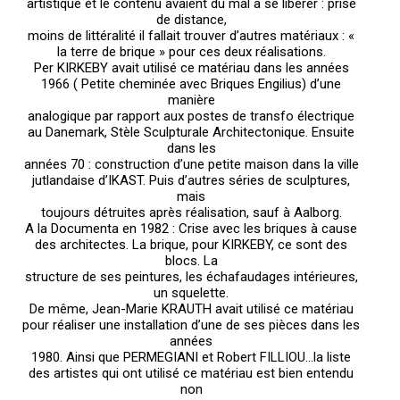
artistique et le contenu avaient du mal à se libérer : prise
de distance,
moins de littéralité il fallait trouver d’autres matériaux : «
la terre de brique » pour ces deux réalisations.
Per KIRKEBY avait utilisé ce matériau dans les années
1966 ( Petite cheminée avec Briques Engilius) d’une
manière
analogique par rapport aux postes de transfo électrique
au Danemark, Stèle Sculpturale Architectonique. Ensuite
dans les
années 70 : construction d’une petite maison dans la ville
jutlandaise d’IKAST. Puis d’autres séries de sculptures,
mais
toujours détruites après réalisation, sauf à Aalborg.
A la Documenta en 1982 : Crise avec les briques à cause
des architectes. La brique, pour KIRKEBY, ce sont des
blocs. La
structure de ses peintures, les échafaudages intérieures,
un squelette.
De même, Jean-Marie KRAUTH avait utilisé ce matériau
pour réaliser une installation d’une de ses pièces dans les
années
1980. Ainsi que PERMEGIANI et Robert FILLIOU…la liste
des artistes qui ont utilisé ce matériau est bien entendu
non