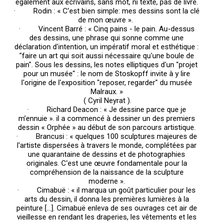
également aux écrivains, sans mot, ni texte, pas de livre.
· Rodin : « C’est bien simple: mes dessins sont la clé
de mon œuvre ».
· Vincent Barré : « Cinq pains - le pain. Au-dessus
des dessins, une phrase qui sonne comme une
déclaration d'intention, un impératif moral et esthétique :
"faire un art qui soit aussi nécessaire qu'une boule de
pain". Sous les dessins, les notes elliptiques d'un "projet
pour un musée" : le nom de Stoskopff invite à y lire
l'origine de l'exposition "reposer, regarder" du musée
Malraux. »
( Cyril Neyrat ).
· Richard Deacon : « Je dessine parce que je
m’ennuie ». il a commencé à dessiner un des premiers
dessin « Orphée » au début de son parcours artistique.
· Brancusi : « quelques 100 sculptures majeures de
l'artiste dispersées à travers le monde, complétées par
une quarantaine de dessins et de photographies
originales. C'est une œuvre fondamentale pour la
compréhension de la naissance de la sculpture
moderne ».
· Cimabuë : « il marqua un goût particulier pour les
arts du dessin, il donna les premières lumières à la
peinture [...]. Cimabuë enleva de ses ouvrages cet air de
vieillesse en rendant les draperies, les vêtements et les