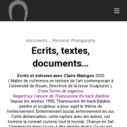
documents...
Personal
Photogarphy
17
26
20
Ecrits, textes,
SEPTEMBRE
MARS
MARS
2018
2015
2015
BONJOUR
HOME
BUILD
documents…
TOUT LE
STYLE
THE
MONDE !
FUTURE
Ecrits et entreien avec Claire Maingon
2020
11
7
28
( Maître de coférence en histoire de l'art contemporain à
MARS
MARS
FÉVRIER
l'université de Rouen, Directrice de la revue Sculptures ).
2015
2015
2015
D’une forme de sagesse.
PEACEFUL
GREEN
ATTENTION
Regard sur l’œuvre de Thanouvone thi-hack Baldine
NATURE
LIGHT
TO DETAIL
Depuis les années 1990, Thanouvone thi-hack Baldine,
peintre et sculpteur, a pour sujet le thème de
l’enfermement. Enfermement social, enfermement en soi.
18
18
18
Cette distanciation, cette rupture avec les autres, cet
FÉVRIER
FÉVRIER
FÉVRIER
homme la connait comme tout le monde. Chacun en fait
2015
2015
2015
l’expérience dans sa vie, à des degrés divers. Ce qui est