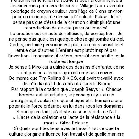
Personnellement, je me souviens que j’ai commencé à
dessiner mes premiers dessins « Village Lao » avec du
coloriage de crayon couleur vers l’âge de 8 ans environ
pour un concours de dessin à l’école de Paksé. Je ne
pense pas que c’était de la création c’était plutôt une
reproduction de ce que j’ai vu ou imaginé.
La création est un acte de réflexion, de conception… Je
ne pense pas que c’est quelque chose qui tombe du ciel.
Certes, certaine personne est plus ou moins sensible et
émue que d’autres. L’enfant est plutôt inspiré par
l’invention, l’imaginaire…il créera lorsqu’il sera adulte...et la
route est longue.
Je pense à Miro qui a utilisé des dessins d’enfants, ce ne
sont pas ces derniers qui ont créé ses œuvres.
De même que Tim Rollins & K.O.S. qui avait travaillé avec
des étudiants et des enfants dans le Bronx.
Par rapport à la citation que Joseph Beuys : « Chaque
homme est un artiste », je pense qu’il y a eu un
amalgame, il voulait dire que chaque être humain a une
potentielle force créatrice en lui dans tous les domaines
et non qu’en tant qu’artiste au sens stricte de l’art.
« L’acte de la création est l’acte de la résistance à la
mort « Gilles Deleuze.
3) Quels sont tes liens avec le Laos ? Est ce Que ta
culture d’origine influence ton travail et de quelle manière