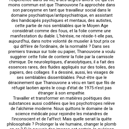
STYLING
ART OF
MASSIVE
moins commun est que Thanouvone l’a approchée dans
TECHNIQUE
BEAUTY
ELEMENTS
son paroxysme en tant que travailleur social dans le
domaine psychiatrique/antipsychiatrique, en assistant
des handicapés psychiques et mentaux, des autistes,
cette partie de nos semblables que le Moyen Age
considérait comme des fous, et la folie comme une
manifestation du diable. L’hérésie, ne réside-t-elle pas,
aujourd’hui, dans notre volonté de museler à tout prix ce
qui diffère de l’ordinaire, de la normalité ? Dans ses
premiers travaux sur toile ou papier, Thanouvone a voulu
suggérer cette folie de contenir la folie par la camisole
chimique. De neuroleptiques, d’anxiolytiques, il a fait des
essences rares, des fluides appliqués sur des toiles, des
papiers, des collages. Il a dessiné, aussi, les visages de
ses semblables dissemblables. Peut-être que le
déracinement que Thanouvone a vécu en tant que fils de
réfugié laotien après le coup d’état de 1975 n’est pas
étranger à son empathie.
Travailler et transformer en matières poétiques des
substances aussi codifiées que les psychotropes relève
de l’alchimie moderne. Nous quittons le domaine de la
science médicale pour rejoindre les méandres de
l’inconscient et de l’affect. Mais quelle serait la quête
philosophale ? Prolonger la vie humaine, changer le plomb