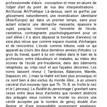
professionnelle d’alors : conception et mise en œuvre de
l’objet d’art
du point de vue des interpénétrations :
Art/Social, Art/Politique. Là-dessus, vient se greffer, par
glissement
, naturellement, une revendication
identitaire
(Asie/Europe) qui dans un premier temps, sans pour
autant éclaircir une démarche naissante, épaissira le
sujet
, jusqu’au moment où l’enceinte de l’école,
castatrice, contraignante psychologiquement pour un
vieil élève
( il a alors dépassé la trentaine d’années) ne
sera plus vécue que comme espace muséal, d’échanges
et de rencontres. L’école comme tribune, voilà ce qui
apparaît au cours des deux dernières années d’études. Le
gros du travail, quant à lui est réalisé dans le bain de la
profession, entre éducateurs et malades, au milieu des
scories de l’école pré-freudienne, dans des bâtiments
rebaptisés, au crépi neuf et aux façades décorées. Les
noms laissent rêveur ( Tamboise, Balancine, Marelle,
Diapason, etc…) mais la réalité est bien plus prosaïque, et
ce sont bien à des exclus du monde
libre
, à un univers
carcéral d’un nouveau type que Th. Th. B. se frotte le nez
et le ( pinceau). La
fluidité
du
personnage
( gravitant sans
cesse entre deux lieux d’activités que rendent distincts
des préjugés vieux comme le monde ou encore une
cécité acceptée par le nombre de gens), doublé d’un
flegme et d’une impassibilité proprement asiatiques,