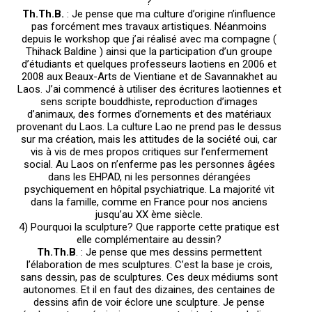
?
Th.Th.B.
: Je pense que ma culture d’origine n’influence
pas forcément mes travaux artistiques. Néanmoins
depuis le workshop que j’ai réalisé avec ma compagne (
Thihack Baldine ) ainsi que la participation d’un groupe
d’étudiants et quelques professeurs laotiens en 2006 et
2008 aux Beaux-Arts de Vientiane et de Savannakhet au
Laos. J’ai commencé à utiliser des écritures laotiennes et
sens scripte bouddhiste, reproduction d’images
d’animaux, des formes d’ornements et des matériaux
provenant du Laos. La culture Lao ne prend pas le dessus
sur ma création, mais les attitudes de la société oui, car
vis à vis de mes propos critiques sur l’enfermement
social. Au Laos on n’enferme pas les personnes âgées
dans les EHPAD, ni les personnes dérangées
psychiquement en hôpital psychiatrique. La majorité vit
dans la famille, comme en France pour nos anciens
jusqu’au XX ème siècle.
4) Pourquoi la sculpture? Que rapporte cette pratique est
elle complémentaire au dessin?
Th.Th.B
. : Je pense que mes dessins permettent
l’élaboration de mes sculptures. C’est la base je crois,
sans dessin, pas de sculptures. Ces deux médiums sont
autonomes. Et il en faut des dizaines, des centaines de
dessins afin de voir éclore une sculpture. Je pense