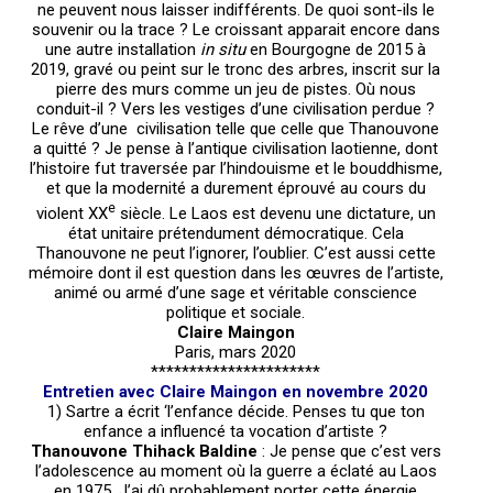
ne peuvent nous laisser indifférents. De quoi sont-ils le
souvenir ou la trace ? Le croissant apparait encore dans
une autre installation
in situ
en Bourgogne de 2015 à
2019, gravé ou peint sur le tronc des arbres, inscrit sur la
pierre des murs comme un jeu de pistes. Où nous
conduit-il ? Vers les vestiges d’une civilisation perdue ?
Le rêve d’une civilisation telle que celle que Thanouvone
a quitté ? Je pense à l’antique civilisation laotienne, dont
l’histoire fut traversée par l’hindouisme et le bouddhisme,
et que la modernité a durement éprouvé au cours du
e
violent XX
siècle. Le Laos est devenu une dictature, un
état unitaire prétendument démocratique. Cela
Thanouvone ne peut l’ignorer, l’oublier. C’est aussi cette
mémoire dont il est question dans les œuvres de l’artiste,
animé ou armé d’une sage et véritable conscience
politique et sociale.
Claire Maingon
Paris, mars 2020
**********************
Entretien avec Claire Maingon en novembre 2020
1) Sartre a écrit ‘l’enfance décide. Penses tu que ton
enfance a influencé ta vocation d’artiste ?
Thanouvone Thihack Baldine
: Je pense que c’est vers
l’adolescence au moment où la guerre a éclaté au Laos
en 1975. J’ai dû probablement porter cette énergie