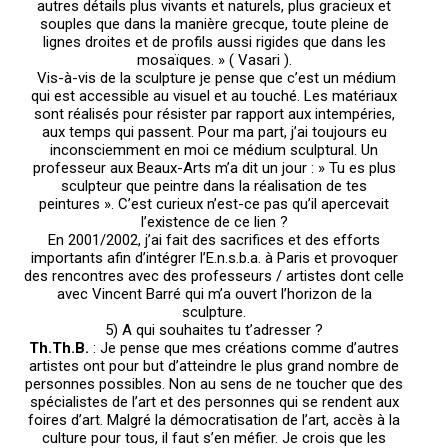
autres détails plus vivants et naturels, plus gracieux et
souples que dans la manière grecque, toute pleine de
lignes droites et de profils aussi rigides que dans les
mosaïques. » ( Vasari ).
Vis-à-vis de la sculpture je pense que c’est un médium
qui est accessible au visuel et au touché. Les matériaux
sont réalisés pour résister par rapport aux intempéries,
aux temps qui passent. Pour ma part, j’ai toujours eu
inconsciemment en moi ce médium sculptural. Un
professeur aux Beaux-Arts m’a dit un jour : » Tu es plus
sculpteur que peintre dans la réalisation de tes
peintures ». C’est curieux n’est-ce pas qu’il apercevait
l’existence de ce lien ?
En 2001/2002, j’ai fait des sacrifices et des efforts
importants afin d’intégrer l’E.n.s.b.a. à Paris et provoquer
des rencontres avec des professeurs / artistes dont celle
avec Vincent Barré qui m’a ouvert l’horizon de la
sculpture.
5) A qui souhaites tu t’adresser ?
Th.Th.B.
: Je pense que mes créations comme d’autres
artistes ont pour but d’atteindre le plus grand nombre de
personnes possibles. Non au sens de ne toucher que des
spécialistes de l’art et des personnes qui se rendent aux
foires d’art. Malgré la démocratisation de l’art, accès à la
culture pour tous, il faut s’en méfier. Je crois que les