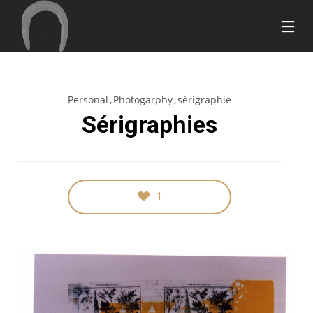
Personal
Photogarphy
sérigraphie
17
26
20
Sérigraphies
SEPTEMBRE
MARS
MARS
2018
2015
2015
BONJOUR
HOME
BUILD
TOUT LE
STYLE
THE
MONDE !
FUTURE
11
7
28
1
MARS
MARS
FÉVRIER
2015
2015
2015
PEACEFUL
GREEN
ATTENTION
NATURE
LIGHT
TO DETAIL
18
18
18
FÉVRIER
FÉVRIER
FÉVRIER
2015
2015
2015