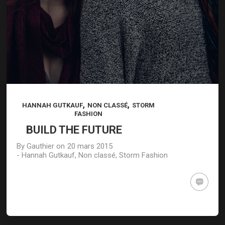
STYLING
ART OF
MASSIVE
TECHNIQUE
BEAUTY
ELEMENTS
,
,
HANNAH GUTKAUF
NON CLASSÉ
STORM
FASHION
BUILD THE FUTURE
By
Gauthier
on
20 mars 2015
-
Hannah Gutkauf
,
Non classé
,
Storm Fashion