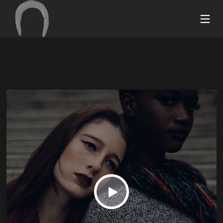
17
26
20
SEPTEMBRE
MARS
MARS
2018
2015
2015
BONJOUR
HOME
BUILD
TOUT LE
STYLE
THE
MONDE !
FUTURE
11
7
28
MARS
MARS
FÉVRIER
2015
2015
2015
PEACEFUL
GREEN
ATTENTION
NATURE
LIGHT
TO DETAIL
18
18
18
FÉVRIER
FÉVRIER
FÉVRIER
2015
2015
2015