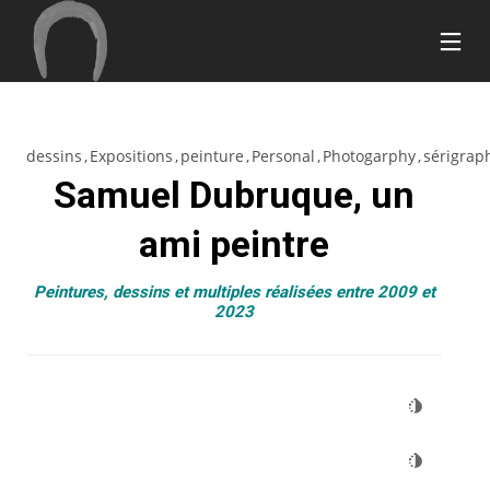
dessins
Expositions
peinture
Personal
Photogarphy
sérigrap
17
26
20
Samuel Dubruque, un
SEPTEMBRE
MARS
MARS
2018
2015
2015
BONJOUR
HOME
BUILD
ami peintre
TOUT LE
STYLE
THE
MONDE !
FUTURE
Peintures, dessins et multiples réalisées entre 2009 et
11
7
28
2023
MARS
MARS
FÉVRIER
2015
2015
2015
PEACEFUL
GREEN
ATTENTION
NATURE
LIGHT
TO DETAIL
18
18
18
FÉVRIER
FÉVRIER
FÉVRIER
2015
2015
2015